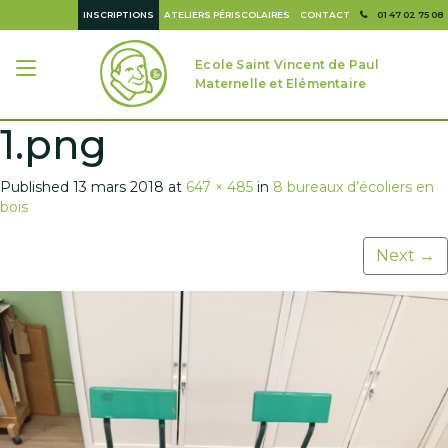
INSCRIPTIONS
ATELIERS PÉRISCOLAIRES
CONTACT
01 47 02 75 08
Ecole Saint Vincent de Paul
Maternelle et Elémentaire
1.png
Published
13 mars 2018
at
647 × 485
in
8 bureaux d’écoliers en
bois
Next
→