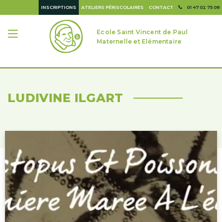
INSCRIPTIONS
ATELIERS PÉRISCOLAIRES
CONTACT
01 47 02 75 08
Ecole Saint Vincent de Paul
Maternelle et Elémentaire
LUDIVINE ILGART