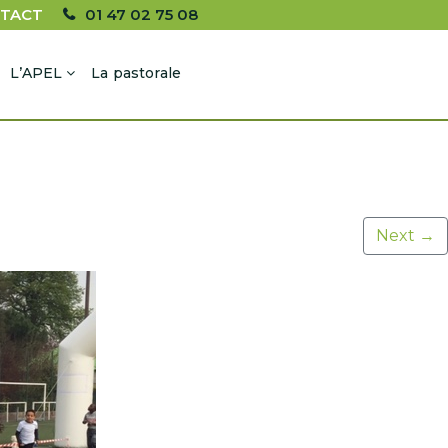
TACT
01 47 02 75 08
L’APEL
La pastorale
Next
→