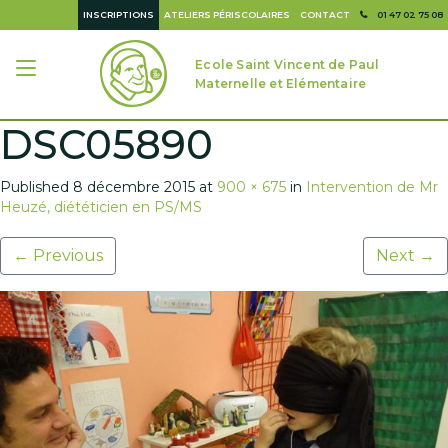
INSCRIPTIONS
ATELIERS PÉRISCOLAIRES
CONTACT
01 47 02 75 08
Ecole Saint Vincent de Paul
Maternelle et Elémentaire
DSC05890
Published
8 décembre 2015
at
900 × 675
in
Intervention de Mr
Heuzé, diététicien en PS/MS
←
Previous
Next
→