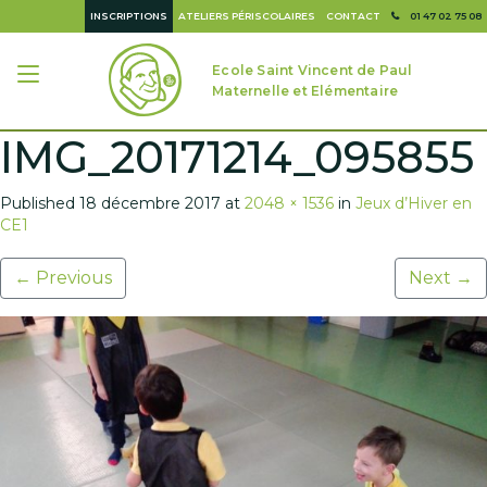
INSCRIPTIONS
ATELIERS PÉRISCOLAIRES
CONTACT
01 47 02 75 08
Ecole Saint Vincent de Paul
Maternelle et Elémentaire
IMG_20171214_095855
Published
18 décembre 2017
at
2048 × 1536
in
Jeux d’Hiver en
CE1
←
Previous
Next
→