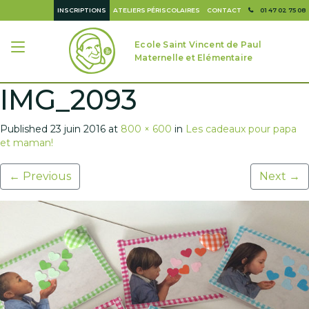
INSCRIPTIONS
ATELIERS PÉRISCOLAIRES
CONTACT
01 47 02 75 08
Ecole Saint Vincent de Paul
Maternelle et Elémentaire
IMG_2093
Published
23 juin 2016
at
800 × 600
in
Les cadeaux pour papa
et maman!
←
Previous
Next
→