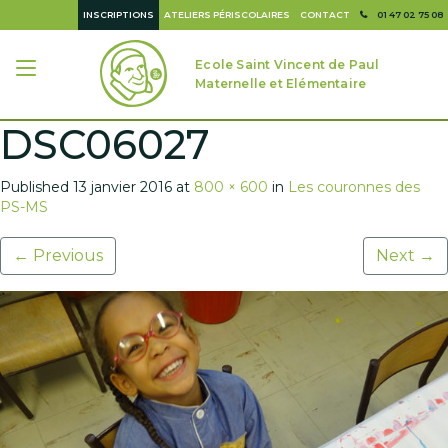
INSCRIPTIONS
ATELIERS PÉRISCOLAIRES
CONTACT
01 47 02 75 08
Ecole Saint Vincent de Paul
Maternelle et Elémentaire
DSC06027
Published
13 janvier 2016
at
800 × 600
in
Les couronnes des
PS-MS
←
Previous
Next
→