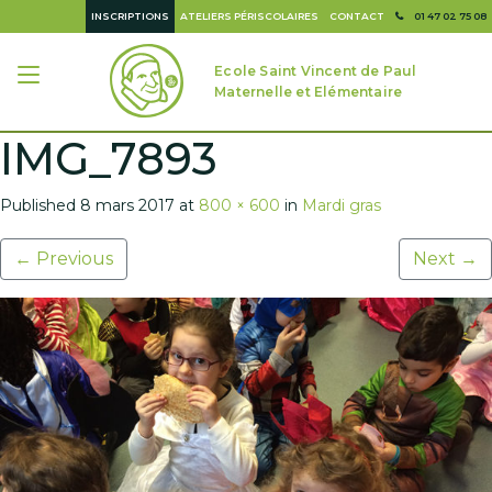
INSCRIPTIONS
ATELIERS PÉRISCOLAIRES
CONTACT
01 47 02 75 08
Ecole Saint Vincent de Paul
Maternelle et Elémentaire
IMG_7893
Published
8 mars 2017
at
800 × 600
in
Mardi gras
←
Previous
Next
→