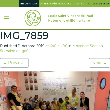
INSCRIPTIONS
ATELIERS PÉRISCOLAIRES
CONTACT
01 47 02 75 08
Ecole Saint Vincent de Paul
Maternelle et Elémentaire
IMG_7859
Published
11 octobre 2019
at
640 × 480
in
Moyenne Section –
Semaine du goût
←
Previous
Next
→