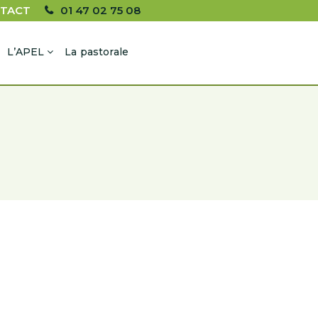
TACT
01 47 02 75 08
L’APEL
La pastorale