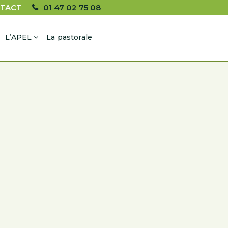
TACT
01 47 02 75 08
L’APEL
La pastorale