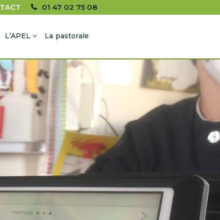
TACT
01 47 02 75 08
L’APEL
La pastorale