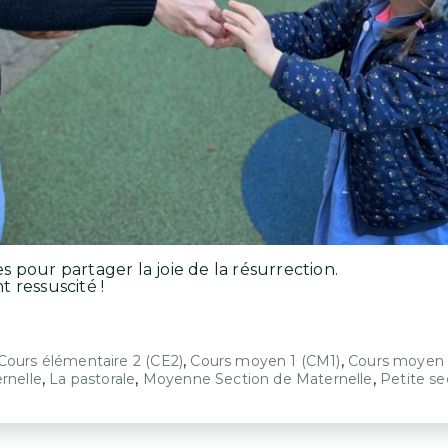
 pour partager la joie de la résurrection.
nt ressuscité !
,
,
Cours élémentaire 2 (CE2)
Cours moyen 1 (CM1)
Cours moyen 
,
,
,
rnelle
La pastorale
Moyenne Section de Maternelle
Petite se