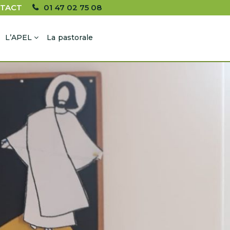
TACT
01 47 02 75 08
L’APEL
La pastorale