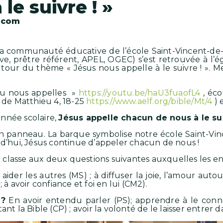
le suivre ! »
.com
a communauté éducative de l’école Saint-Vincent-de-P
ve, prêtre référent, APEL, OGEC) s’est retrouvée à l’ég
tour du thème « Jésus nous appelle à le suivre ! ». M
tu nous appelles »
https://youtu.be/haU3fuaofL4
, éco
e de Matthieu 4, 18-25
https://www.aelf.org/bible/Mt/4
) 
nnée scolaire,
Jésus appelle chacun de nous à le sui
n panneau. La barque symbolise notre école Saint-Vi
hui, Jésus continue d’appeler chacun de nous !
 classe aux deux questions suivantes auxquelles les e
 aider les autres (MS) ; à diffuser la joie, l’amour autou
 à avoir confiance et foi en lui (CM2).
 ?
En avoir entendu parler (PS); apprendre à le connaî
ant la Bible (CP) ; avoir la volonté de le laisser entrer 