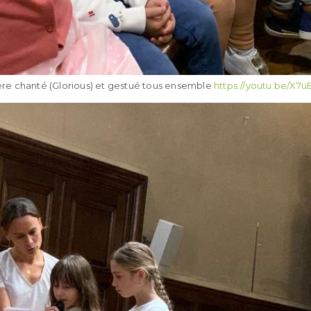
re chanté (Glorious) et gestué tous ensemble
https://youtu.be/X7