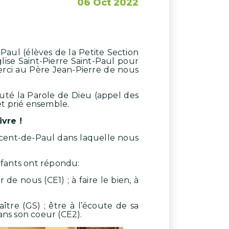
06 Oct 2022
aul (élèves de la Petite Section
lise Saint-Pierre Saint-Paul pour
erci au Père Jean-Pierre de nous
uté la Parole de Dieu (appel des
et prié ensemble.
vre !
ncent-de-Paul dans laquelle nous
nfants ont répondu:
r de nous (CE1) ; à faire le bien, à
tre (GS) ; être à l’écoute de sa
dans son coeur (CE2).