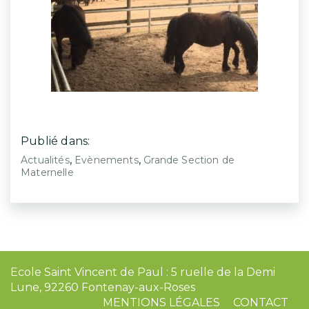
Publié dans:
,
,
Actualités
Evènements
Grande Section de
Maternelle
Ecole Saint Vincent de Paul : 5 ruelle de la Demi
Lune, 92260 Fontenay-aux-Roses
MENTIONS LÉGALES
CONTACT