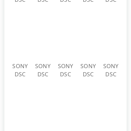
SONY
SONY
SONY
SONY
DSC
DSC
DSC
DSC
Publié dans:
,
Cours élémentaire 2 (CE2)
Diaporama