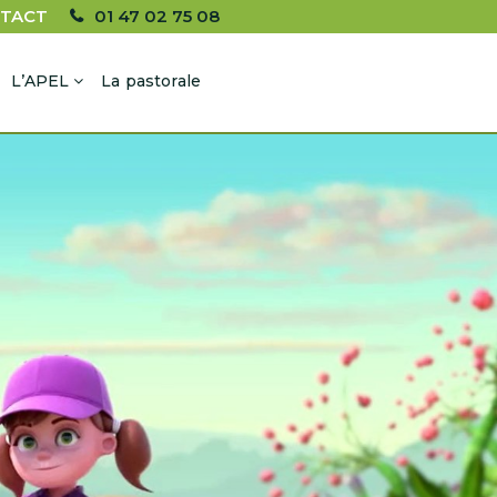
TACT
01 47 02 75 08
L’APEL
La pastorale