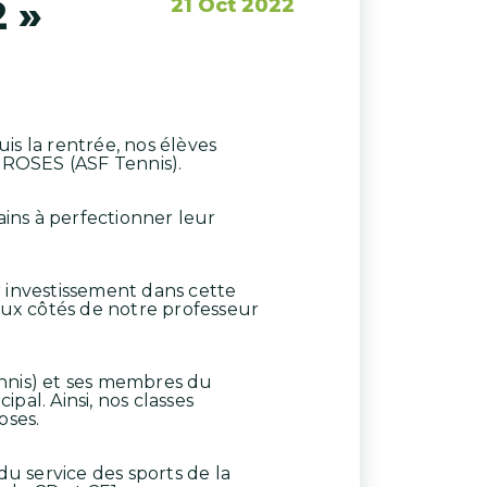
 »
21 Oct 2022
uis la rentrée, nos élèves
X-ROSES (ASF Tennis).
ains à perfectionner leur
nvestissement dans cette
aux côtés de notre professeur
nnis) et ses membres du
pal. Ainsi, nos classes
oses.
u service des sports de la