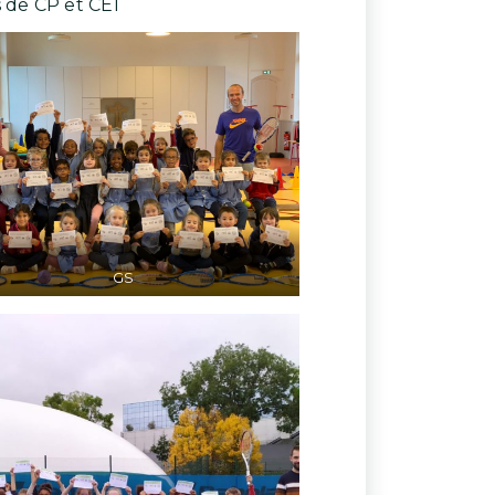
 de CP et CE1
GS