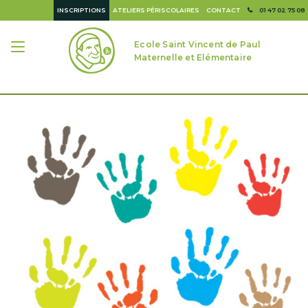
INSCRIPTIONS
ATELIERS PÉRISCOLAIRES
CONTACT
01 47 02 75 08
Ecole Saint Vincent de Paul
Maternelle et Elémentaire