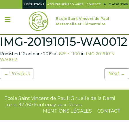
INSCRIPTIONS
ATELIERS PÉRISCOLAIRES
CONTACT
01 47 02 75 08
Ecole Saint Vincent de Paul
Maternelle et Elémentaire
IMG-20191015-WA0012
Published
16 octobre 2019
at
825 × 1100
in
IMG-20191015-
WA0012
←
Previous
Next
→
Ecole Saint Vincent de Paul : 5 ruelle de la Demi
Lune, 92260 Fontenay-aux-Roses
MENTIONS LÉGALES
CONTACT