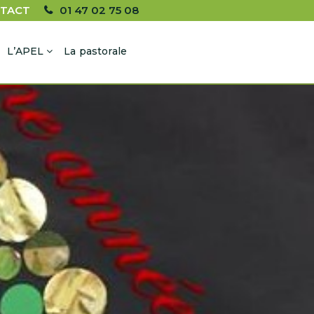
TACT
01 47 02 75 08
L’APEL
La pastorale