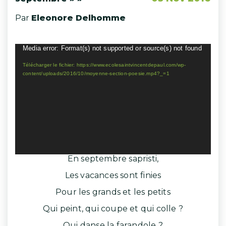
Par
Eleonore Delhomme
Lecteur
Media error: Format(s) not supported or source(s) not found
vidéo
Télécharger le fichier: https://www.ecolesaintvincentdepaul.com/wp-
content/uploads/2016/10/moyenne-section-poesie.mp4?_=1
En septembre sapristi,
Les vacances sont finies
Pour les grands et les petits
Qui peint, qui coupe et qui colle ?
Qui danse la farandole ?