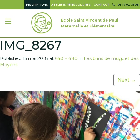
INSCRIPTIONS
ATELIERS PÉRISCOLAIRES
CONTACT
01 47 02 75 08
Ecole Saint Vincent de Paul
Maternelle et Elémentaire
IMG_8267
Published
15 mai 2018
at
640 × 480
in
Les brins de muguet des
Moyens
Next
→