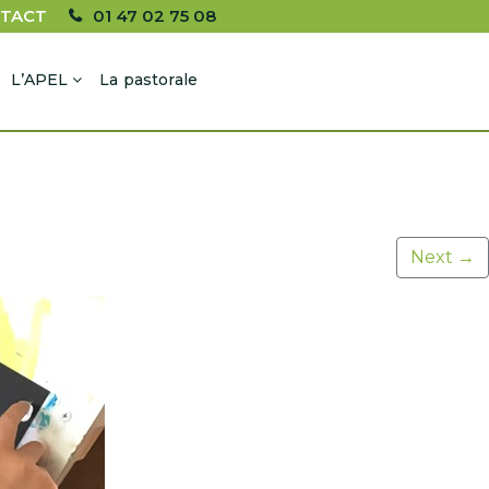
TACT
01 47 02 75 08
L’APEL
La pastorale
Next
→