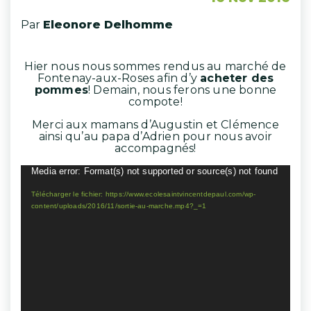
Par
Eleonore Delhomme
Hier nous nous sommes rendus au marché de
Fontenay-aux-Roses afin d’y
acheter des
pommes
! Demain, nous ferons une bonne
compote!
Merci aux mamans d’Augustin et Clémence
ainsi qu’au papa d’Adrien pour nous avoir
accompagnés!
Lecteur
Media error: Format(s) not supported or source(s) not found
vidéo
Télécharger le fichier: https://www.ecolesaintvincentdepaul.com/wp-
content/uploads/2016/11/sortie-au-marche.mp4?_=1