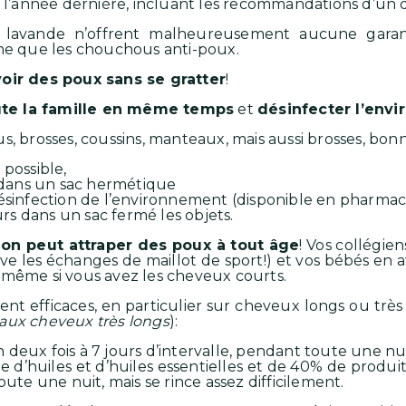
 l’année dernière, incluant les recommandations d’un
a lavande n’offrent malheureusement aucune garant
ême que les chouchous anti-poux.
oir des poux sans se gratter
!
te la famille en même temps
et
désinfecter l’env
, brosses, coussins, manteaux, mais aussi brosses, bonne
 possible,
dans un sac hermétique
désinfection de l’environnement (disponible en pharmaci
s dans un sac fermé les objets.
,
on peut attraper des poux à tout âge
! Vos collégi
ve les échanges de maillot de sport!) et vos bébés en at
 même si vous avez les cheveux courts.
nt efficaces, en particulier sur cheveux longs ou très 
 aux cheveux très longs
):
 deux fois à 7 jours d’intervalle, pendant toute une nui
e d’huiles et d’huiles essentielles et de 40% de produits
oute une nuit, mais se rince assez difficilement.