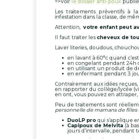
=>Voir
le dossier anti-poux
publié
Les traitements préventifs à l
infestation dans la classe, de m
Attention,
votre enfant peut av
Il faut traiter les
cheveux de tou
Laver literies, doudous, chouchous
en lavant à 60°c quand c’est
en congelant pendant 24h 
en utilisant un produit de 
en enfermant pendant 3 jour
Contrairement aux idées reçues
en rapporter du collège/lycée (vi
en ont, vous pouvez en attraper,
Peu de traitements sont réelleme
personnelle de mamans de filles
DuoLP pro
qui s’applique en
Capipoux de Melvita
(à bas
jours d’intervalle, pendant t