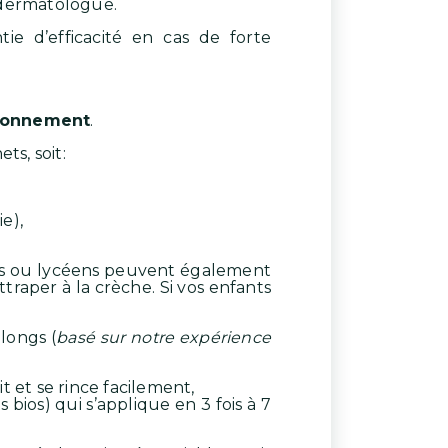
 dermatologue.
ie d’efficacité en cas de forte
ironnement
.
ts, soit:
e),
ens ou lycéens peuvent également
traper à la crèche. Si vos enfants
longs (
basé sur notre expérience
t et se rince facilement,
 bios) qui s’applique en 3 fois à 7