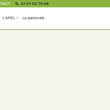
TACT
01 47 02 75 08
L’APEL
La pastorale