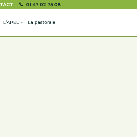
TACT
01 47 02 75 08
L’APEL
La pastorale