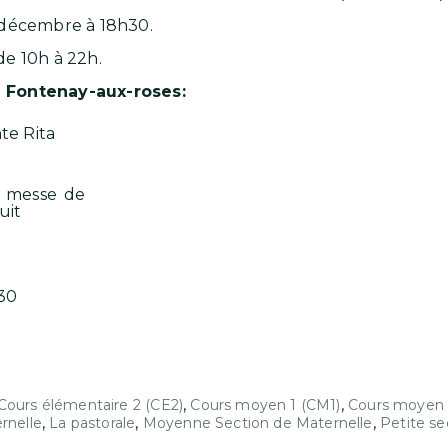
 décembre à 18h30.
de 10h à 22h.
 Fontenay-aux-roses:
te Rita
 messe de
uit
30
,
,
Cours élémentaire 2 (CE2)
Cours moyen 1 (CM1)
Cours moyen 
,
,
,
rnelle
La pastorale
Moyenne Section de Maternelle
Petite se