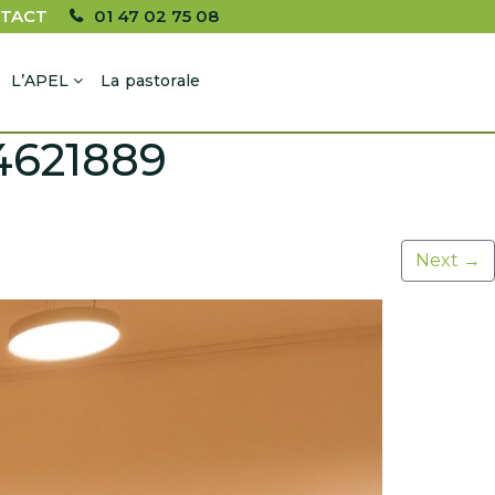
TACT
01 47 02 75 08
L’APEL
La pastorale
4621889
Next
→