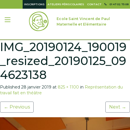
INSCRIPTIONS
ATELIERS PÉRISCOLAIRES
CONTACT
01 47 02 75 08
Ecole Saint Vincent de Paul
Maternelle et Elémentaire
IMG_20190124_190019
_resized_20190125_09
4623138
Published
28 janvier 2019
at
825 × 1100
in
Représentation du
travail fait en théâtre
←
Previous
Next
→