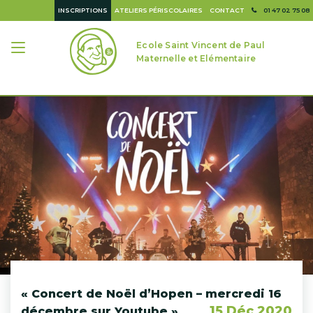
INSCRIPTIONS
ATELIERS PÉRISCOLAIRES
CONTACT
01 47 02 75 08
Ecole Saint Vincent de Paul
Maternelle et Elémentaire
« Concert de Noël d’Hopen – mercredi 16
15 Déc 2020
décembre sur Youtube »