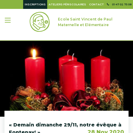
INSCRIPTIONS
ATELIERS PÉRISCOLAIRES
CONTACT
01 47 02 75 08
Ecole Saint Vincent de Paul
Maternelle et Elémentaire
« Demain dimanche 29/11, notre évêque à
28 Nov 2020
Fontenay! »