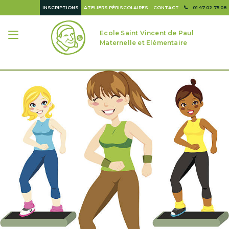
INSCRIPTIONS
ATELIERS PÉRISCOLAIRES
CONTACT
01 47 02 75 08
Ecole Saint Vincent de Paul
Maternelle et Elémentaire